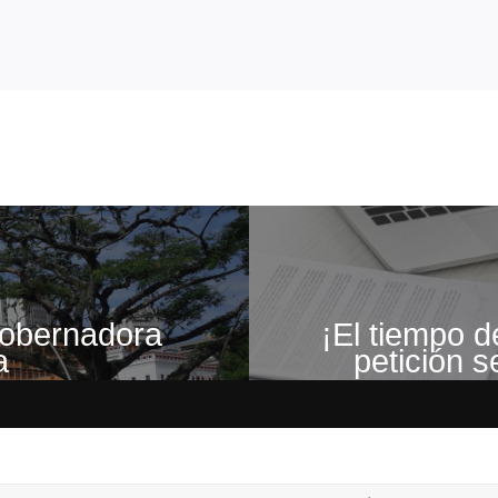
 gobernadora
¡El tiempo d
a
petición s